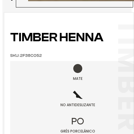
TIMBER 
TIMBER HENNA
SKU:
2F38C052
MATE
NO ANTIDESLIZANTE
GRÉS PORCELÂNICO