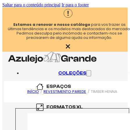
Saltar para o conteúdo principal
Ir para o footer
Estamos a renovar o nosso catálogo
para vos trazer as
últimas tendências e os modelos mais destacados do mercado
Pedimos desculpa pelo incómodo e contactem-nos se
precisarem de alguma ajuda ou informação.
COLEÇÕES
ESPAÇOS
INÍCIO
/
REVESTIMENTO PAREDE
/
TIMBER HENNA
COZINHA
FORMATOS XL
CASA DE BANHO
60×60
FORMATOS XXL