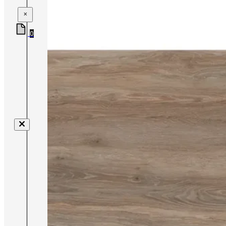
×
0
Nenhum produto no carrinho.