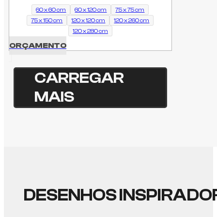
33.22 €
60 x 60 cm
60 x 120 cm
75 x 75 cm
75 x 150 cm
120 x 120 cm
120 x 260 cm
through
120 x 280 cm
102.72 €
ORÇAMENTO
CARREGAR
MAIS
DESENHOS INSPIRADO