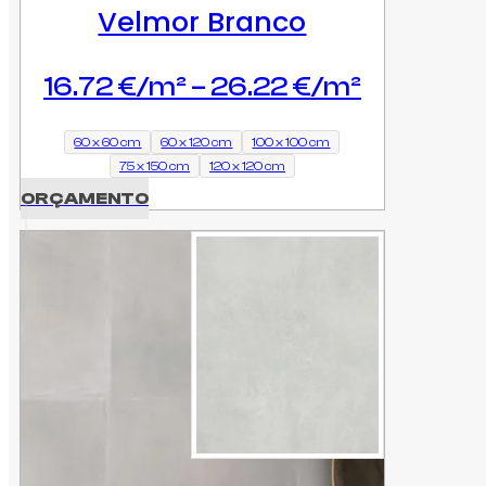
Velmor Branco
Price
16.72
€
–
26.22
€
range:
16.72 €
60 x 60 cm
60 x 120 cm
100 x 100 cm
75 x 150 cm
120 x 120 cm
through
ORÇAMENTO
26.22 €