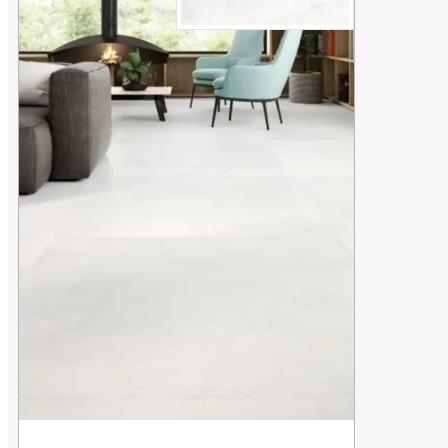
×
0
Nenhum produto no carrinho.