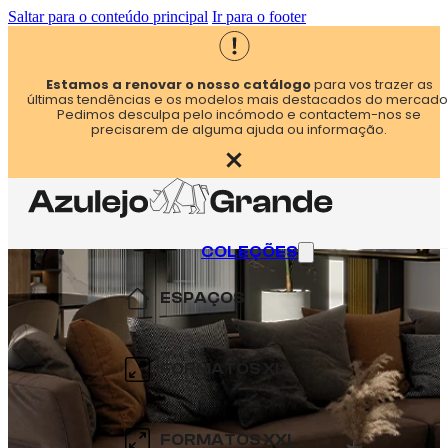
Saltar para o conteúdo principal
Ir para o footer
Estamos a renovar o nosso catálogo
para vos trazer as
últimas tendências e os modelos mais destacados do mercado
Pedimos desculpa pelo incómodo e contactem-nos se
precisarem de alguma ajuda ou informação.
COLEÇÕES
ESPAÇOS
COZINHA
FORMATOS XL
CASA DE BANHO
60×60
FORMATOS XXL