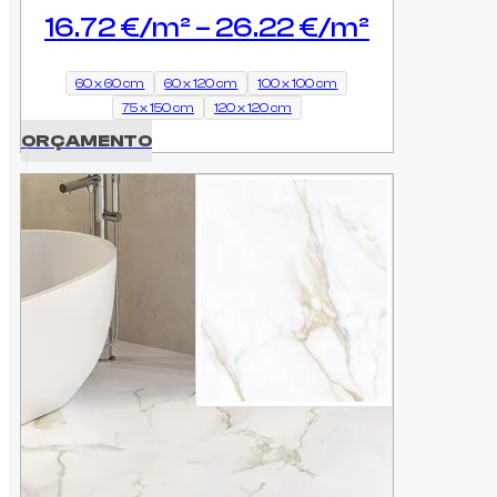
Price
16.72
€
–
26.22
€
range:
16.72 €
60 x 60 cm
60 x 120 cm
100 x 100 cm
75 x 150 cm
120 x 120 cm
through
ORÇAMENTO
26.22 €