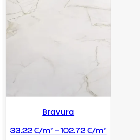
Bravura
Price
33.22
€
–
102.72
€
range: