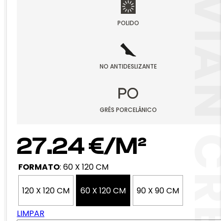
TAVIAN 
POLIDO
NO ANTIDESLIZANTE
GRÉS PORCELÂNICO
27.24
€
FORMATO
:
60 X 120 CM
120 X 120 CM
60 X 120 CM
90 X 90 CM
LIMPAR