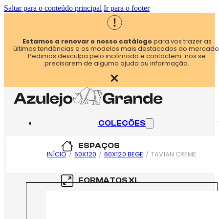
Saltar para o conteúdo principal
Ir para o footer
Estamos a renovar o nosso catálogo
para vos trazer as
últimas tendências e os modelos mais destacados do mercado
Pedimos desculpa pelo incómodo e contactem-nos se
precisarem de alguma ajuda ou informação.
COLEÇÕES
ESPAÇOS
INÍCIO
/
60X120
/
60X120 BEGE
/
TAVIAN CREME
COZINHA
FORMATOS XL
CASA DE BANHO
60×60
FORMATOS XXL