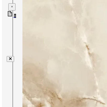
×
0
Nenhum produto no carrinho.