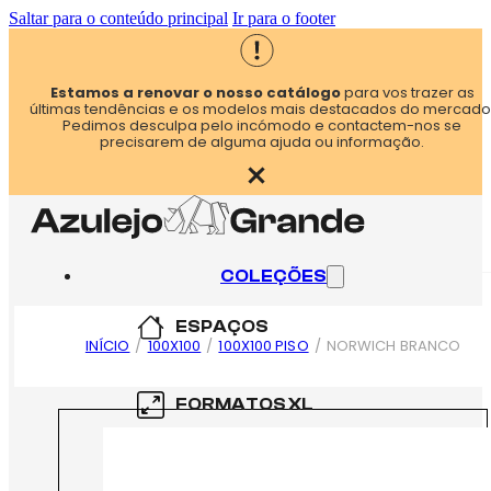
Saltar para o conteúdo principal
Ir para o footer
Estamos a renovar o nosso catálogo
para vos trazer as
últimas tendências e os modelos mais destacados do mercado
Pedimos desculpa pelo incómodo e contactem-nos se
precisarem de alguma ajuda ou informação.
COLEÇÕES
ESPAÇOS
INÍCIO
/
100X100
/
100X100 PISO
/
NORWICH BRANCO
COZINHA
FORMATOS XL
CASA DE BANHO
60×60
FORMATOS XXL