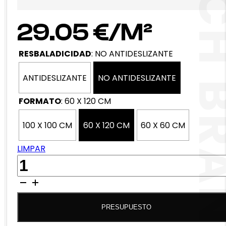
NORWICH B
29.05
€
RESBALADICIDAD
:
NO ANTIDESLIZANTE
ANTIDESLIZANTE
NO ANTIDESLIZANTE
FORMATO
:
60 X 120 CM
100 X 100 CM
60 X 120 CM
60 X 60 CM
LIMPAR
QUANTIDADE
DE
NORWICH
BRANCO
PRESUPUESTO