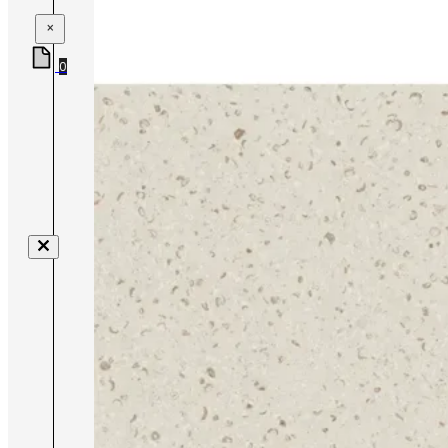
×
0
Nenhum produto no carrinho.