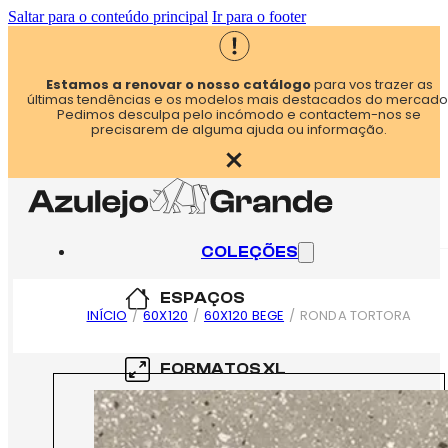
Saltar para o conteúdo principal
Ir para o footer
Estamos a renovar o nosso catálogo
para vos trazer as
últimas tendências e os modelos mais destacados do mercado
Pedimos desculpa pelo incómodo e contactem-nos se
precisarem de alguma ajuda ou informação.
COLEÇÕES
ESPAÇOS
INÍCIO
/
60X120
/
60X120 BEGE
/
RONDA TORTORA
COZINHA
FORMATOS XL
CASA DE BANHO
60×60
FORMATOS XXL