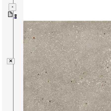
×
0
Nenhum produto no carrinho.