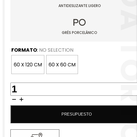
RONDA TO
ANTIDESLIZANTE LIGERO
GRÉS PORCELÂNICO
FORMATO
:
NO SELECTION
60 X 120 CM
60 X 60 CM
QUANTIDADE
DE
RONDA
TORTORA
PRESUPUESTO