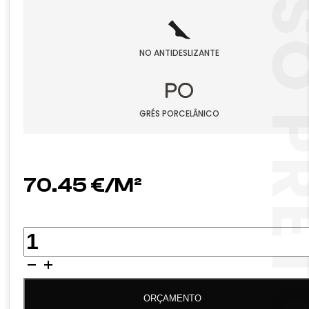
PASSO P
NO ANTIDESLIZANTE
GRÉS PORCELÂNICO
70.45
€
QUANTIDADE
DE
PASSO
PRETO
ORÇAMENTO