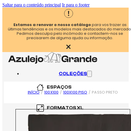
Saltar para o conteúdo principal
Ir para o footer
Estamos a renovar o nosso catálogo
para vos trazer as
últimas tendências e os modelos mais destacados do mercado
Pedimos desculpa pelo incómodo e contactem-nos se
precisarem de alguma ajuda ou informação.
COLEÇÕES
ESPAÇOS
INÍCIO
/
100X100
/
100X100 PISO
/
PASSO PRETO
COZINHA
FORMATOS XL
CASA DE BANHO
60×60
FORMATOS XXL