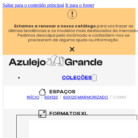
Saltar para o conteúdo principal
Ir para o footer
Estamos a renovar o nosso catálogo
para vos trazer as
últimas tendências e os modelos mais destacados do mercado
Pedimos desculpa pelo incómodo e contactem-nos se
precisarem de alguma ajuda ou informação.
COLEÇÕES
ESPAÇOS
INÍCIO
/
60X120
/
60X120 MARMORIZADO
/
COMO
COZINHA
FORMATOS XL
CASA DE BANHO
60×60
FORMATOS XXL