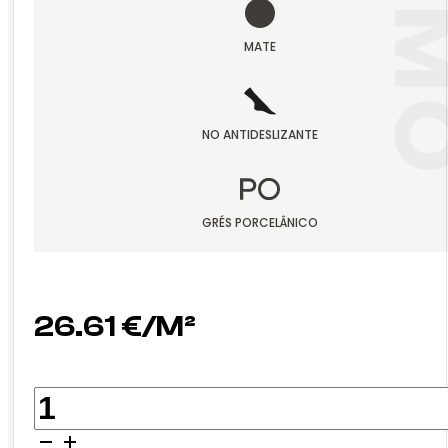
CO
MATE
NO ANTIDESLIZANTE
GRÉS PORCELÂNICO
26.61
€
QUANTIDADE
DE