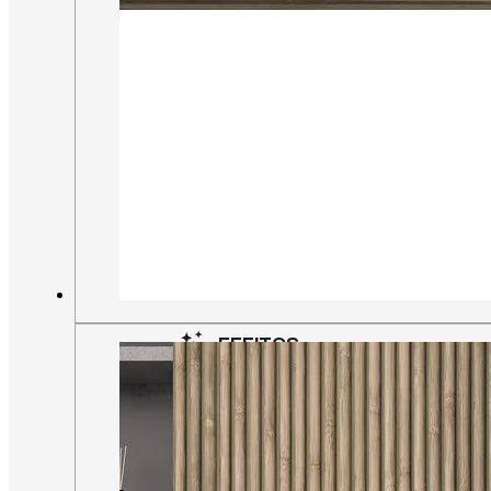
FORMATOS XXL
75×150
80×160
100×100
120×120
120×240
120×260
EFEITOS
EFEITO MARMORIZADO
EFEITO MADEIRA