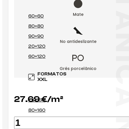
BOTÂNICA 
Mate
60×60
80×80
90×90
No antideslizante
20×120
60×120
Grés porcelânico
FORMATOS
XXL
27.69
€
75×150
80×160
Quantidade
100×100
de