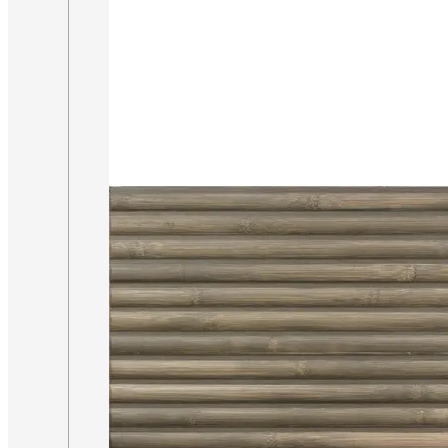
PISCINA
PISO
EXTERIOR
PAREDE
FORMATOS XL
60×60
80×80
90×90
20×120
60×120