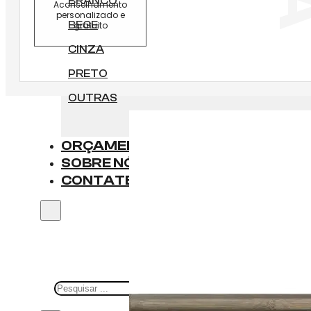
BRANCO
Aconselhamento
personalizado e
BEGE
gratuito
CINZA
PRETO
OUTRAS
ORÇAMENTO
SOBRE NÓS
CONTATE-NOS
Pesquisar