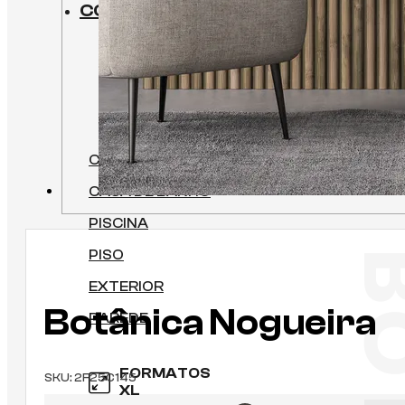
COLEÇÕES
ESPAÇOS
COZINHA
CASA DE BANHO
PISCINA
PISO
EXTERIOR
Botânica Nogueira
PAREDE
FORMATOS
SKU:
2F25C145
XL