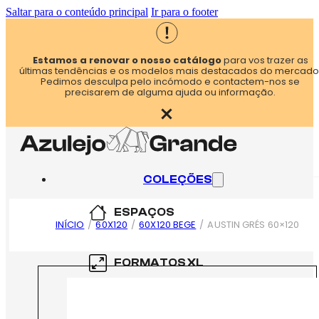
Saltar para o conteúdo principal
Ir para o footer
Estamos a renovar o nosso catálogo
para vos trazer as
últimas tendências e os modelos mais destacados do mercado
Pedimos desculpa pelo incómodo e contactem-nos se
precisarem de alguma ajuda ou informação.
COLEÇÕES
ESPAÇOS
INÍCIO
/
60X120
/
60X120 BEGE
/
AUSTIN GRÉS 60×120
COZINHA
FORMATOS XL
CASA DE BANHO
60×60
FORMATOS XXL