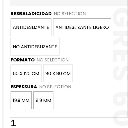
AUSTIN GRÉS
RESBALADICIDAD
:
NO SELECTION
ANTIDESLIZANTE
ANTIDESLIZANTE LIGERO
NO ANTIDESLIZANTE
FORMATO
:
NO SELECTION
60 X 120 CM
80 X 80 CM
ESPESSURA
:
NO SELECTION
19.9 MM
8.9 MM
QUANTIDADE
DE