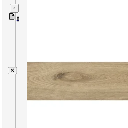
×
0
Nenhum produto no carrinho.