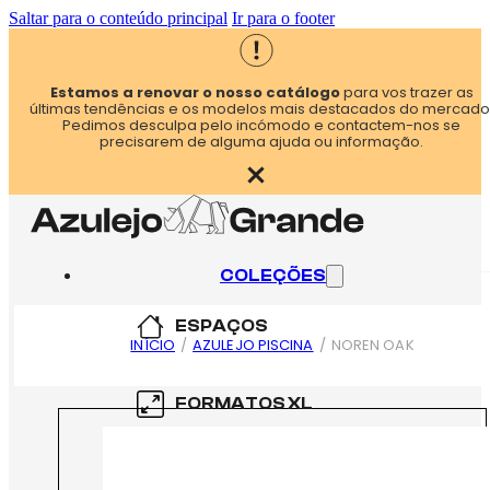
Saltar para o conteúdo principal
Ir para o footer
Estamos a renovar o nosso catálogo
para vos trazer as
últimas tendências e os modelos mais destacados do mercado
Pedimos desculpa pelo incómodo e contactem-nos se
precisarem de alguma ajuda ou informação.
COLEÇÕES
ESPAÇOS
INÍCIO
/
AZULEJO PISCINA
/
NOREN OAK
COZINHA
FORMATOS XL
CASA DE BANHO
60×60
FORMATOS XXL